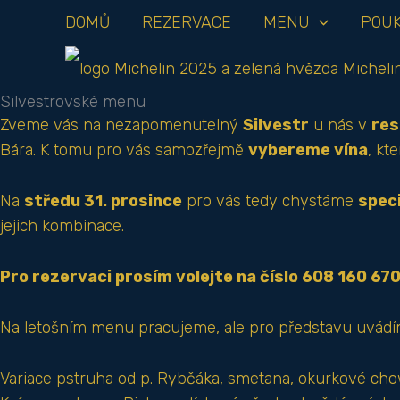
Přeskočit
DOMŮ
REZERVACE
MENU
POU
na
obsah
Silvestrovské menu
Zveme vás na nezapomenutelný
Silvestr
u nás v
res
Bára. K tomu pro vás samozřejmě
vybereme vína
, kt
Na
středu 31. prosince
pro vás tedy chystáme
spec
jejich kombinace.
Pro rezervaci prosím volejte na číslo 608 160 67
Na letošním menu pracujeme, ale pro představu uvád
Variace pstruha od p. Rybčáka, smetana, okurkové ch