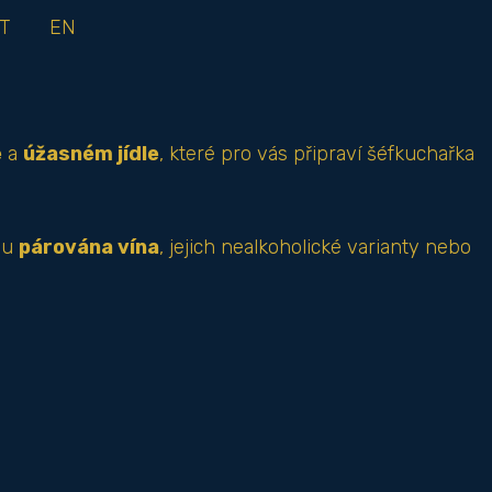
T
EN
e
a
úžasném jídle
, které pro vás připraví šéfkuchařka
ou
párována vína
, jejich nealkoholické varianty nebo