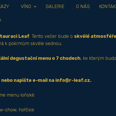
KAZY
VÍNO
GALERIE
O NÁS
KONTAK
tauraci Leaf
. Tento večer bude o
skvělé atmosféř
erá k pokrmům skvěle sednou.
iální degustační menu o 7 chodech
, ke kterým bud
0 nebo napište e-mail na
info@r-leaf.cz
.
íme menu loňské:
ow-chow, hořčice