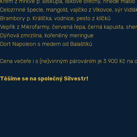
Krém z mrkve p. Biskupa, lískové ořechy, hnědé máslo
Celozrnné špecle, mangold, vajíčko z Vlkovce, sýr Vidlá
Brambory p. Králíčka, vodnice, pesto z klíčků
Vepřík z Mikrofarmy, červená řepa, černá kapusta, she
Dýňová zmrzlina, kořeněný meringue
Dort Napoleon s medem od Balaštíků
Cena večeře i s (ne)vinným párováním je 3 900 Kč na 
Těšíme se na společný Silvestr!